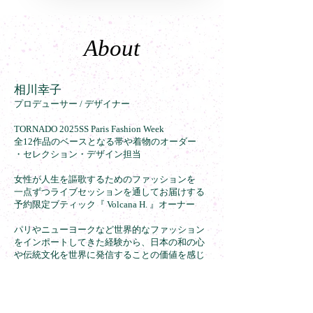
About
相川幸子
プロデューサー / デザイナー
TORNADO 2025SS Paris Fashion Week
全12作品のベースとなる帯や着物のオーダー
・セレクション・デザイン担当
女性が人生を謳歌するためのファッションを
一点ずつライブセッションを通してお届けする
予約限定ブティック『 Volcana H. 』オーナー
パリやニューヨークなど世界的なファッション
をインポートしてきた経験から、日本の和の心
や伝統文化を世界に発信することの価値を感じ
帯ドレスブランド『 TORNADO 』を始動する
安楽きわ