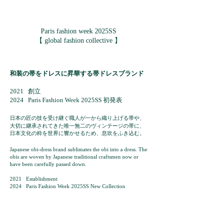
Paris fashion week 2025SS
【 global fashion collective 】
和装
の
帯をドレスに昇華する帯ドレスブランド
2021 創立
2024 Paris Fashion Week 2025SS
初発表
日
本の匠の技を受け継ぐ職人が一から織り上げる帯や、
大切に継承されてきた唯一
無二のヴィンテージの帯に、
日本文化の粋を世界に響かせるため、息吹をふき込む。
Japanese obi-dress brand su
blimates the
obi into a
dress. The
obis are woven by Japanese traditional craftsmen now or
have been carefully passed down.
2021 Establishment
2024 Paris Fashion Week 2025SS New C
ollection